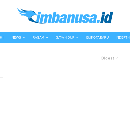
 | :
NEWS
RAGAM
GAYA HIDUP
IBUKOTA BARU
INDEPTH
Oldest