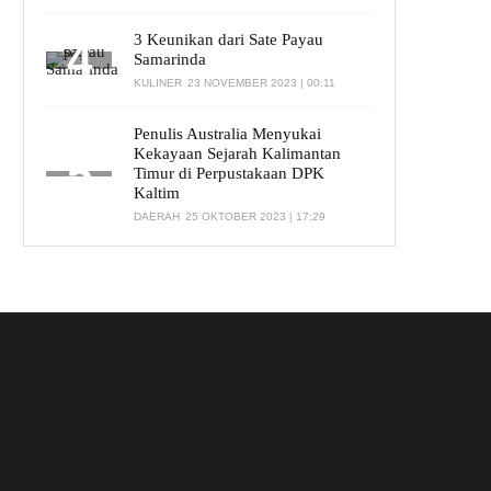
3 Keunikan dari Sate Payau
Samarinda
KULINER
23 NOVEMBER 2023 | 00:11
Penulis Australia Menyukai
Kekayaan Sejarah Kalimantan
Timur di Perpustakaan DPK
Kaltim
DAERAH
25 OKTOBER 2023 | 17:29