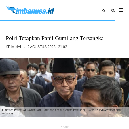
Polri Tetapkan Panji Gumilang Tersangka
KRIMINAL
·
2 AGUSTUS 2023 | 21:02
Pimpinan Ponpes Al-Zaytun Panji Gumilang tiba di Gedung Bareskrim. (Foto: ANTARA/Muhammad
Adimaja)
Share