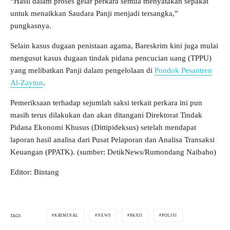
“Hasil dalam proses gelar perkara semua menyatakan sepakat
untuk menaikkan Saudara Panji menjadi tersangka,”
pungkasnya.
Selain kasus dugaan penistaan agama, Bareskrim kini juga mulai
mengusut kasus dugaan tindak pidana pencucian uang (TPPU)
yang melibatkan Panji dalam pengelolaan di
Pondok Pesantren
Al-Zaytun
.
Pemeriksaan terhadap sejumlah saksi terkait perkara ini pun
masih terus dilakukan dan akan ditangani Direktorat Tindak
Pidana Ekonomi Khusus (Dittipideksus) setelah mendapat
laporan hasil analisa dari Pusat Pelaporan dan Analisa Transaksi
Keuangan (PPATK). (sumber: DetikNews/Rumondang Naibaho)
Editor: Bintang
KRIMINAL
NEWS
PANJI
POLISI
TAGS