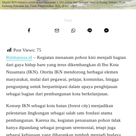
Otorita IKN bersama mitra swasta menanam 1.153 pohon dari berbagai jenis di Ruang Terbuka Hijau
Embung Kawasan Inti Pusat Pemerintahan IKN. (Foto: oikn)
Share
Post Views:
75
Rimbanusa.id
– Kegiatan menanam pohon kini menjadi bagian
dari gaya hidup baru yang terus dikembangkan di Ibu Kota
Nusantara (IKN). Otorita IKN mendorong berbagai elemen
masyarakat, mulai dari pegawai, pelajar, komunitas, hingga
pengunjung untuk berpartisipasi dalam upaya penghijauan
sebagai bagian dari pembangunan kota berkelanjutan.
Konsep IKN sebagai kota hutan (forest city) menjadikan
pelestarian lingkungan sebagai salah satu fondasi utama
pembangunan. Karena itu, kegiatan penanaman pohon tidak
hanya dipandang sebagai program seremonial, tetapi juga
sebagai kebiasaan yang diharapkan tumbuh menjadi budaya