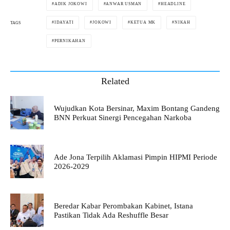
ADIK JOKOWI
ANWAR USMAN
HEADLINE
IDAYATI
JOKOWI
KETUA MK
NIKAH
TAGS
PERNIKAHAN
Related
Wujudkan Kota Bersinar, Maxim Bontang Gandeng
BNN Perkuat Sinergi Pencegahan Narkoba
Ade Jona Terpilih Aklamasi Pimpin HIPMI Periode
2026-2029
Beredar Kabar Perombakan Kabinet, Istana
Pastikan Tidak Ada Reshuffle Besar