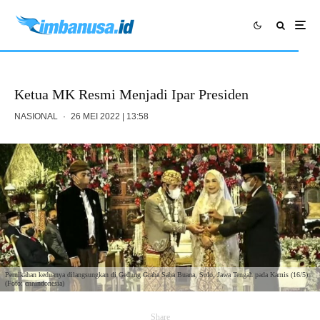
Ketua MK Resmi Menjadi Ipar Presiden
NASIONAL
·
26 MEI 2022 | 13:58
Pernikahan keduanya dilangsungkan di Gedung Graha Saba Buana, Solo, Jawa Tengah pada Kamis (16/5).
(Foto: cnnindonesia)
Share