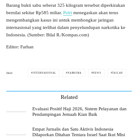
Barang bukti sabu seberat 325 kilogram tersebut diperkirakan
bernilai sekitar Rp585 miliar.
Polri
menegaskan akan terus
mengembangkan kasus ini untuk membongkar jaringan
internasional yang terlibat dalam penyelundupan narkotika ke
Indonesia. (Sumber: Bilal R./Kompas.com)
Editor: Farhan
INTERNASIONAL
NARKOBA
NEWS
TAILAN
TAGS
Related
Evaluasi Positif Haji 2026, Sistem Pelayanan dan
Pendampingan Jemaah Kian Baik
Empat Jurnalis dan Satu Aktivis Indonesia
Dilaporkan Ditahan Tentara Israel Saat Ikut Misi