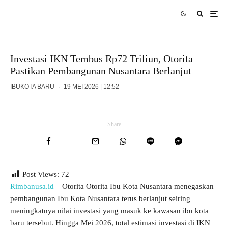
Investasi IKN Tembus Rp72 Triliun, Otorita
Pastikan Pembangunan Nusantara Berlanjut
IBUKOTA BARU
·
19 MEI 2026 | 12:52
Pembangunan Ibu Kota Nusantara (IKN) terus berjalan, seiring dengan tumbuhnya ekosistem perekonomian
sekaligus investasi di Kawasan Nusantara. (Foto: ikn.go.id)
Share
Post Views:
72
Rimbanusa.id
– Otorita Otorita Ibu Kota Nusantara menegaskan
pembangunan Ibu Kota Nusantara terus berlanjut seiring
meningkatnya nilai investasi yang masuk ke kawasan ibu kota
baru tersebut. Hingga Mei 2026, total estimasi investasi di IKN