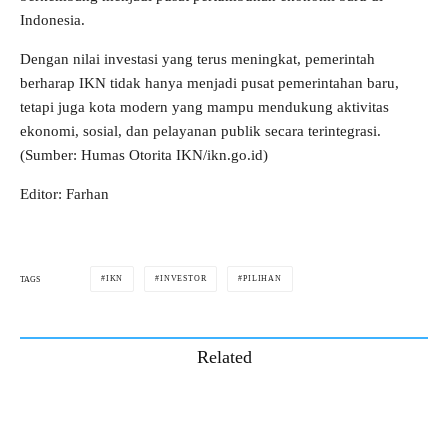
Indonesia.
Dengan nilai investasi yang terus meningkat, pemerintah
berharap IKN tidak hanya menjadi pusat pemerintahan baru,
tetapi juga kota modern yang mampu mendukung aktivitas
ekonomi, sosial, dan pelayanan publik secara terintegrasi.
(Sumber: Humas Otorita IKN/ikn.go.id)
Editor: Farhan
IKN
INVESTOR
PILIHAN
TAGS
Related
Plaza Seremoni IKN Raih Penghargaan
Internasional Berkat Konsep Kota Hutan
Berkelanjutan