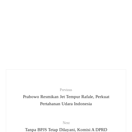
Otorita IKN dan Korea Selatan Mulai Bangun
Smart City Center Senilai Rp115,94 Miliar
Menanam Pohon Jadi Budaya Baru, IKN Dorong
Gaya Hidup Ramah Lingkungan
Progres Jalan Kawasan Yudikatif IKN Tembus
19,35 Persen, Ditarget Rampung Akhir 2027
Previous
Prabowo Resmikan Jet Tempur Rafale, Perkuat
Pertahanan Udara Indonesia
Next
Tanpa BPJS Tetap Dilayani, Komisi A DPRD