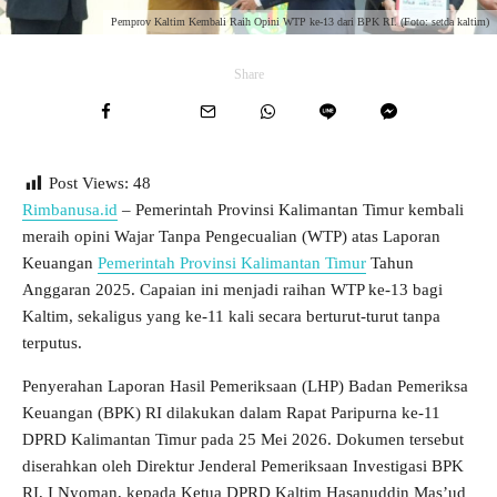
Pemprov Kaltim Kembali Raih Opini WTP ke-13 dari BPK RI. (Foto: setda kaltim)
Share
Post Views:
48
Rimbanusa.id
– Pemerintah Provinsi Kalimantan Timur kembali
meraih opini Wajar Tanpa Pengecualian (WTP) atas Laporan
Keuangan
Pemerintah Provinsi Kalimantan Timur
Tahun
Anggaran 2025. Capaian ini menjadi raihan WTP ke-13 bagi
Kaltim, sekaligus yang ke-11 kali secara berturut-turut tanpa
terputus.
Penyerahan Laporan Hasil Pemeriksaan (LHP) Badan Pemeriksa
Keuangan (BPK) RI dilakukan dalam Rapat Paripurna ke-11
DPRD Kalimantan Timur pada 25 Mei 2026. Dokumen tersebut
diserahkan oleh Direktur Jenderal Pemeriksaan Investigasi BPK
RI, I Nyoman, kepada Ketua DPRD Kaltim Hasanuddin Mas’ud