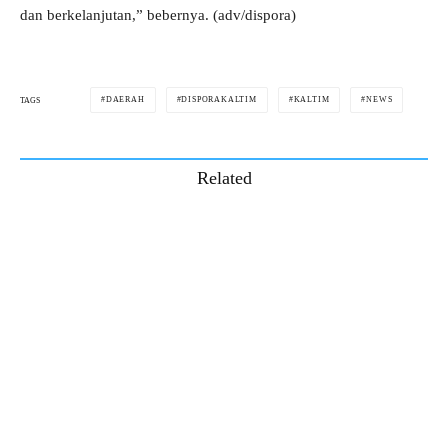
dan berkelanjutan,” bebernya. (adv/dispora)
DAERAH
DISPORAKALTIM
KALTIM
NEWS
TAGS
Related
PT KMI Perkuat Kompetensi Tim PR dan CSR
Lewat Pelatihan Jurnalistik dan Keprotokolan
Pertamina Turunkan Harga Pertamax Turbo dan
Dex Series Mulai 1 Juli
Harga Pertamax Naik, Andi Faiz Ajak Masyarakat
Lebih Bijak Gunakan BBM
Komisi B DPRD Bontang Ingin Pengelolaan Parkir
RSUD Lebih Transparan dengan Transaksi Digital