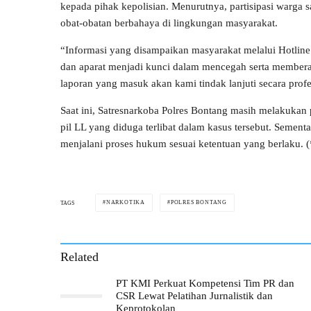
kepada pihak kepolisian. Menurutnya, partisipasi warga
obat-obatan berbahaya di lingkungan masyarakat.
“Informasi yang disampaikan masyarakat melalui Hotline
dan aparat menjadi kunci dalam mencegah serta memberan
laporan yang masuk akan kami tindak lanjuti secara profe
Saat ini, Satresnarkoba Polres Bontang masih melakuka
pil LL yang diduga terlibat dalam kasus tersebut. Sement
menjalani proses hukum sesuai ketentuan yang berlaku. (
NARKOTIKA
POLRES BONTANG
TAGS
Related
PT KMI Perkuat Kompetensi Tim PR dan
CSR Lewat Pelatihan Jurnalistik dan
Keprotokolan