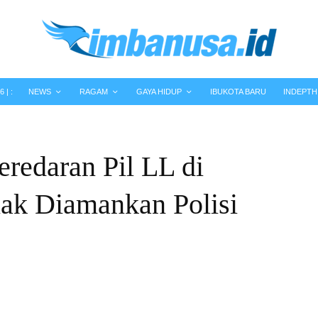
 | :
NEWS
RAGAM
GAYA HIDUP
IBUKOTA BARU
INDEPTH
redaran Pil LL di
ak Diamankan Polisi