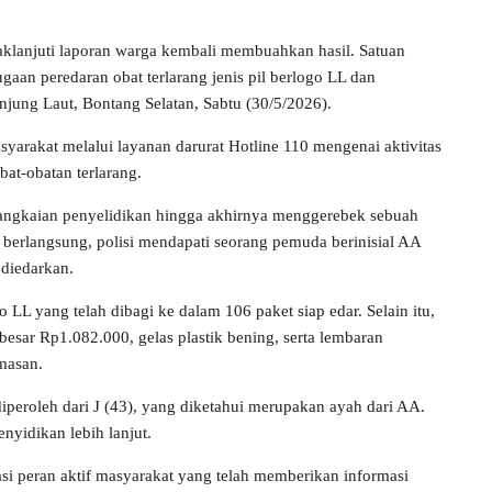
aklanjuti laporan warga kembali membuahkan hasil. Satuan
aan peredaran obat terlarang jenis pil berlogo LL dan
jung Laut, Bontang Selatan, Sabtu (30/5/2026).
syarakat melalui layanan darurat Hotline 110 mengenai aktivitas
at-obatan terlarang.
rangkaian penyelidikan hingga akhirnya menggerebek sebuah
 berlangsung, polisi mendapati seorang pemuda berinisial AA
 diedarkan.
o LL yang telah dibagi ke dalam 106 paket siap edar. Selain itu,
besar Rp1.082.000, gelas plastik bening, serta lembaran
masan.
diperoleh dari J (43), yang diketahui merupakan ayah dari AA.
yidikan lebih lanjut.
si peran aktif masyarakat yang telah memberikan informasi