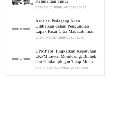
Kalimantan Timur
DAERAH
16 FEBRUARI 2024 | 00:33
Asosiasi Pedagang Akan
Dilibatkan dalam Pengundian
Lapak Pasar Citra Mas Lok Tuan
DAERAH
5 OKTOBER 2021 | 11:20
DPMPTSP Tingkatkan Kepatuhan
LKPM Lewat Monitoring, Bimtek,
dan Pendampingan Tatap Muka
DAERAH
26 NOVEMBER 2025 | 08:01