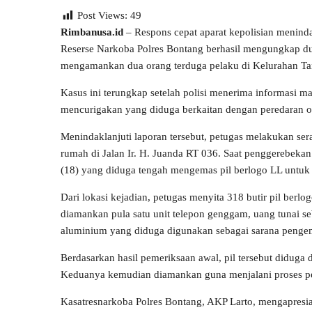
Post Views:
49
Rimbanusa.id
– Respons cepat aparat kepolisian menind
Reserse Narkoba Polres Bontang berhasil mengungkap dug
mengamankan dua orang terduga pelaku di Kelurahan Tan
Kasus ini terungkap setelah polisi menerima informasi ma
mencurigakan yang diduga berkaitan dengan peredaran ob
Menindaklanjuti laporan tersebut, petugas melakukan se
rumah di Jalan Ir. H. Juanda RT 036. Saat penggerebekan
(18) yang diduga tengah mengemas pil berlogo LL untuk
Dari lokasi kejadian, petugas menyita 318 butir pil berlog
diamankan pula satu unit telepon genggam, uang tunai se
aluminium yang diduga digunakan sebagai sarana penge
Berdasarkan hasil pemeriksaan awal, pil tersebut diduga 
Keduanya kemudian diamankan guna menjalani proses pen
Kasatresnarkoba Polres Bontang, AKP Larto, mengapresia